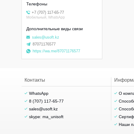
+7 (707) 117-65-77
Мобильный, WhatsApp
sales@usoft.kz
87071176577
https://wa.me/87071176577
Контакты
Информ
WhatsApp
О комп
8 (707) 117-65-77
Способ
sales@usoft.kz
Способ
skype: ma_unisoft
Сертиф
Наши п