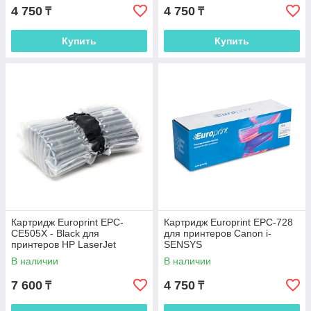
4 750
4 750
₸
₸
Купить
Купить
Картридж Europrint EPC-
Картридж Europrint EPC-728
CE505X - Black для
для принтеров Canon i-
принтеров HP LaserJet
SENSYS
P2035/P2055
MF4410/4420/4430/4450/455
В наличии
В наличии
0/4570/ 4580/4870
7 600
4 750
₸
₸