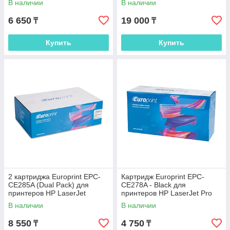
В наличии
В наличии
770,
6 650
19 000
₸
₸
Купить
Купить
2 картриджа Europrint EPC-
Картридж Europrint EPC-
CE285A (Dual Pack) для
CE278A - Black для
принтеров HP LaserJet
принтеров HP LaserJet Pro
P1102/M1132/M1212
P1566/1606/M1536
В наличии
В наличии
8 550
4 750
₸
₸