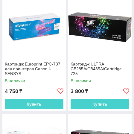
Картридж Europrint EPC-737
Картридж ULTRA
для принтеров Canon i-
CE285A/CB435A/Cartridge
SENSYS
725
MF211/212/216/217/226/229/2
В наличии
В наличии
31
4 750
3 800
₸
₸
Купить
Купить