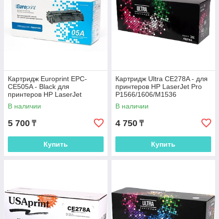
Картридж Europrint EPC-
Картридж Ultra CE278A - для
CE505A - Black для
принтеров HP LaserJet Pro
принтеров HP LaserJet
P1566/1606/M1536
P2035/P2055
В наличии
В наличии
5 700
4 750
₸
₸
Купить
Купить