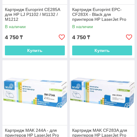
Картридж Europrint CE285A
Картридж Europrint EPC-
для HP LJ P1102 / M1132 /
CF283X - Black для
M1212
принтеров HP LaserJet Pro
M201/M202/M225/M226
В наличии
В наличии
4 750
4 750
₸
₸
Купить
Купить
Картридж MAK 244A - для
Картридж MAK CF283A для
принтеров HP LaserJet Pro
принтеров HP LaserJet Pro