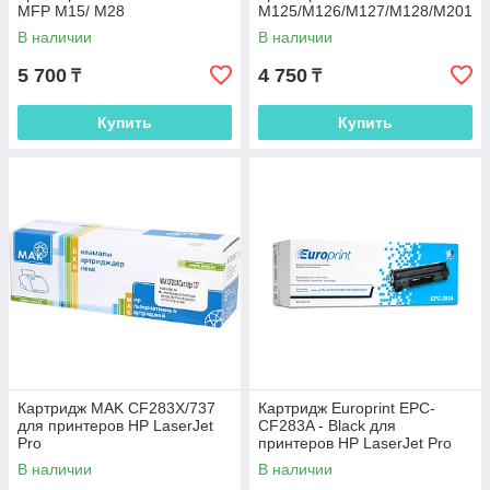
MFP M15/ M28
M125/M126/M127/M128/M201
/M225
В наличии
В наличии
5 700
4 750
₸
₸
Купить
Купить
Картридж MAK CF283X/737
Картридж Europrint EPC-
для принтеров HP LaserJet
CF283A - Black для
Pro
принтеров HP LaserJet Pro
M125/M126/M127/M128/M201
M125/M126/M127/M128/M201
В наличии
В наличии
/M225
/M225