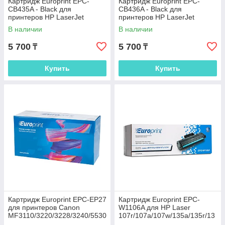
Картридж Europrint EPC-
Картридж Europrint EPC-
CB435A - Black для
CB436A - Black для
принтеров HP LaserJet
принтеров HP LaserJet
P1005/P1006
P1505/M1120/M1522
В наличии
В наличии
5 700
5 700
₸
₸
Купить
Купить
Картридж Europrint EPC-EP27
Картридж Europrint EPC-
для принтеров Canon
W1106A для HP Laser
MF3110/3220/3228/3240/5530
107r/107a/107w/135a/135r/13
/5550/5630/5650/5730/5750/5
5w/137fnw