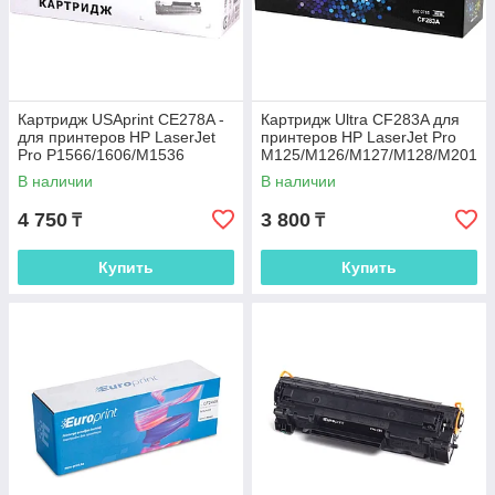
Картридж USAprint CE278A -
Картридж Ultra CF283A для
для принтеров HP LaserJet
принтеров HP LaserJet Pro
Pro P1566/1606/M1536
M125/M126/M127/M128/M201
/M225
В наличии
В наличии
4 750
3 800
₸
₸
Купить
Купить