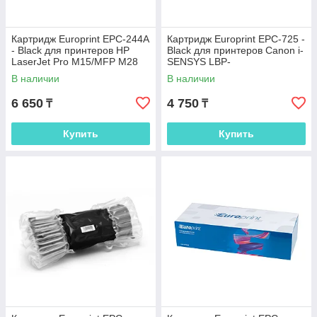
Картридж Europrint EPC-244A
Картридж Europrint EPC-725 -
- Black для принтеров HP
Black для принтеров Canon i-
LaserJet Pro M15/MFP M28
SENSYS LBP-
6000/6000B/6020/6030,
В наличии
В наличии
MF3010
6 650
4 750
₸
₸
Купить
Купить