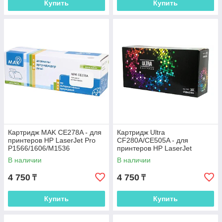
Купить
Купить
Картридж MAK CE278A - для
Картридж Ultra
принтеров HP LaserJet Pro
CF280A/CE505A - для
P1566/1606/M1536
принтеров HP LaserJet
P2035/P2055/251dw/M401
В наличии
В наличии
4 750
4 750
₸
₸
Купить
Купить