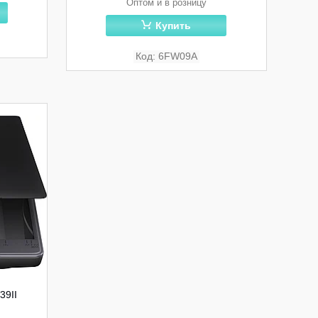
Оптом и в розницу
Купить
6FW09A
39II