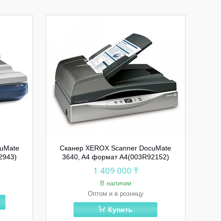
cuMate
Сканер XEROX Scanner DocuMate
2943)
3640, A4 формат А4(003R92152)
1 409 000 ₸
В наличии
Оптом и в розницу
Купить