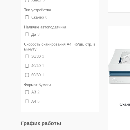
Xerox
3
Тип устройства
Сканер
8
Наличие автоподатчика
Да
3
Скорость сканирования А4, чб/цв, стр. в
минуту
30/30
1
40/40
1
60/60
1
Формат бумаги
А3
2
А4
5
Скане
График работы