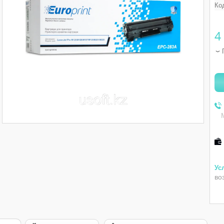
Ко
4
во