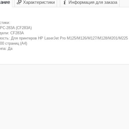
ание
Характеристики
Информация для заказа
стики:
PC-283A (CF283A)
дели: CF283A
ость: Для принтеров HP LaserJet Pro M125/M126/M127/M128/M201/M225
00 страниц (А4)
ипа: Да