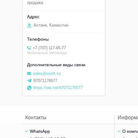
продажа
Астана, Казахстан
+7 (707) 117-65-77
Мобильный, WhatsApp
sales@usoft.kz
87071176577
https://wa.me/87071176577
Контакты
Информ
WhatsApp
О комп