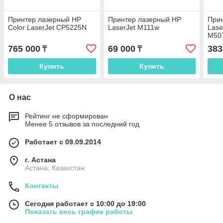
Принтер лазерный HP
Принтер лазерный HP
При
Color LaserJet CP5225N
LaserJet M111w
Lase
M50
765 000
69 000
383
₸
₸
Купить
Купить
О нас
Рейтинг не сформирован
Менее 5 отзывов за последний год
Работает с 09.09.2014
г. Астана
Астана, Казахстан
Контакты
Сегодня работает с 10:00 до 19:00
Показать весь график работы