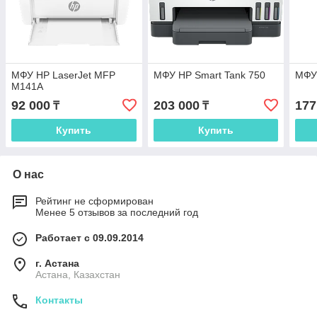
МФУ HP LaserJet MFP
МФУ HP Smart Tank 750
МФУ 
M141A
92 000
203 000
177
₸
₸
Купить
Купить
О нас
Рейтинг не сформирован
Менее 5 отзывов за последний год
Работает с 09.09.2014
г. Астана
Астана, Казахстан
Контакты