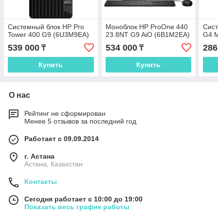
Системный блок HP Pro
Моноблок HP ProOne 440
Сист
Tower 400 G9 (6U3M9EA)
23.8NT G9 AiO (6B1M2EA)
G4 
539 000
534 000
286
₸
₸
Купить
Купить
О нас
Рейтинг не сформирован
Менее 5 отзывов за последний год
Работает с 09.09.2014
г. Астана
Астана, Казахстан
Контакты
Сегодня работает с 10:00 до 19:00
Показать весь график работы