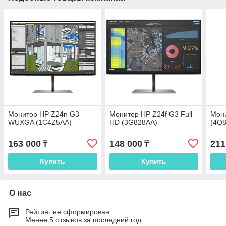
Монитор HP Z24n G3
Монитор HP Z24f G3 Full
Мон
WUXGA (1C4Z5AA)
HD (3G828AA)
(4Q
163 000
148 000
211
₸
₸
Купить
Купить
О нас
Рейтинг не сформирован
Менее 5 отзывов за последний год