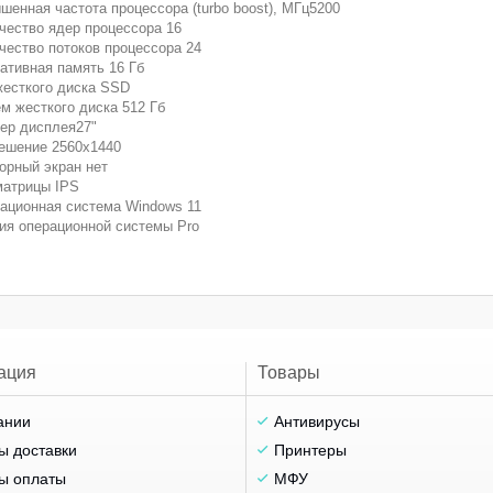
шенная частота процессора (turbo boost), МГц5200
чество ядер процессора 16
чество потоков процессора 24
ативная память 16 Гб
жесткого диска SSD
м жесткого диска 512 Гб
ер дисплея27"
ешение 2560x1440
орный экран нет
матрицы IPS
ационная система Windows 11
ия операционной системы Pro
ация
Товары
ании
Антивирусы
ы доставки
Принтеры
ы оплаты
МФУ