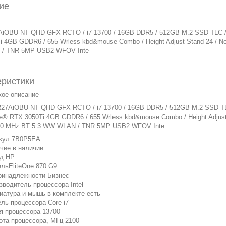
ие
iOBU-NT QHD GFX RCTO / i7-13700 / 16GB DDR5 / 512GB M.2 SSD TLC / W
 4GB GDDR6 / 655 Wrless kbd&mouse Combo / Height Adjust Stand 24 / No
/ TNR 5MP USB2 WFOV Inte
еристики
кое описание
27AiOBU-NT QHD GFX RCTO / i7-13700 / 16GB DDR5 / 512GB M.2 SSD TLC 
e® RTX 3050Ti 4GB GDDR6 / 655 Wrless kbd&mouse Combo / Height Adjust S
60 MHz BT 5.3 WW WLAN / TNR 5MP USB2 WFOV Inte
кул 7B0P5EA
чие в наличии
нд HP
льEliteOne 870 G9
ринадлежности Бизнес
зводитель процессора Intel
иатура и мышь в комплекте есть
ль процессора Core i7
я процессора 13700
ота процессора, МГц 2100