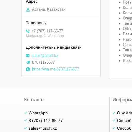
Повы
Коли
Астана, Казахстан
Коли
Опер
Тип 
Объе
+7 (707) 117-65-77
Разм
Мобильный, WhatsApp
Разр
Сенс
Тип 
Опер
sales@usoft.kz
Верс
87071176577
https://wa.me/87071176577
Контакты
Информ
WhatsApp
О комп
8 (707) 117-65-77
Способ
sales@usoft.kz
Способ