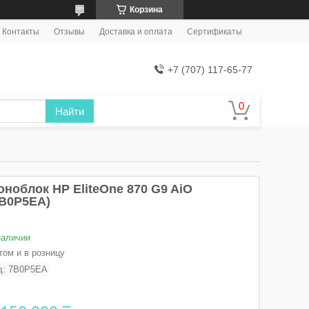
Корзина
Контакты
Отзывы
Доставка и оплата
Сертификаты
+7 (707) 117-65-77
Найти
оноблок HP EliteOne 870 G9 AiO
7B0P5EA)
наличии
том и в розницу
д:
7B0P5EA