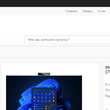
Главная
Товары
О нас
М
(
В 
Оп
Ко