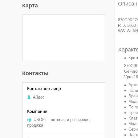
Описан
Карта
870G9R27A
RTX 3050Ti
WW WLAN 
Характ
Крат
870G9R
GeForc
Контакты
Vpro 1
Арти
Нали
Бре
Aйдоc
Моде
По п
Прои
Клав
USOFT - оптовая и розничная
Моде
продажа
Сери
Част