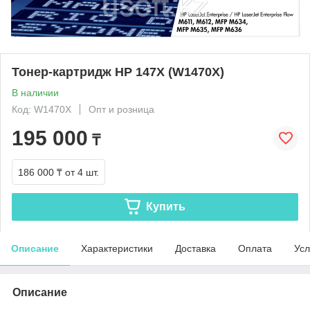
Тонер-картридж HP 147X (W1470X)
В наличии
Код: W1470X
Опт и розница
195 000
₸
186 000 ₸
от 4 шт.
Купить
Описание
Характеристики
Доставка
Оплата
Усл
Описание