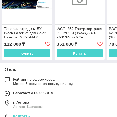
Тонер-картридж 415X
WCC. 252 Тонер-картридж
P/W
Black LaserJet для Color
ГОЛУБОЙ (1x34k)/240-
КАР
LaserJet M454/M479
260/7655-7675/
(106
(006R01452)
112 000
351 000
78 
₸
₸
Купить
Купить
О нас
Рейтинг не сформирован
Менее 5 отзывов за последний год
Работает с 09.09.2014
г. Астана
Астана, Казахстан
Контакты