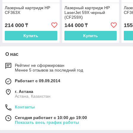
Лазерный картридж HP
Лазерный картридж HP
Лазе
CF363X
LaserJet 59X черный
CF3
(CF259X)
214 000
144 000
155
₸
₸
Купить
Купить
О нас
Рейтинг не сформирован
Менее 5 отзывов за последний год
Работает с 09.09.2014
г. Астана
Астана, Казахстан
Контакты
Сегодня работает с 10:00 до 19:00
Показать весь график работы