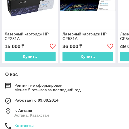
Лазерный картридж HP
Лазерный картридж HP
Лазе
CF231A
CF531A
CF5
15 000
36 000
49 
₸
₸
Купить
Купить
О нас
Рейтинг не сформирован
Менее 5 отзывов за последний год
Работает с 09.09.2014
г. Астана
Астана, Казахстан
Контакты