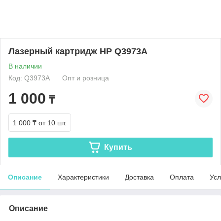
Лазерный картридж HP Q3973A
В наличии
Код: Q3973A
Опт и розница
1 000
₸
1 000 ₸
от 10 шт.
Купить
Описание
Характеристики
Доставка
Оплата
Усл
Описание