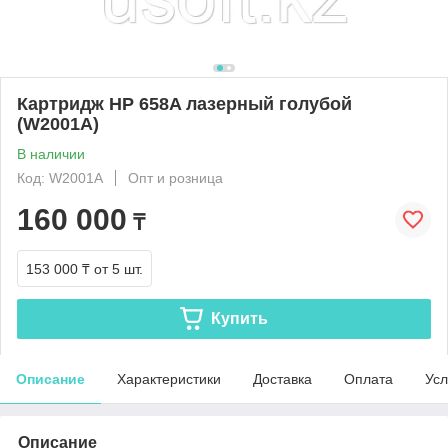
Картридж HP 658A лазерный голубой
(W2001A)
В наличии
Код: W2001A
Опт и розница
160 000
₸
153 000 ₸
от 5 шт.
Купить
Описание
Характеристики
Доставка
Оплата
Усл
Описание