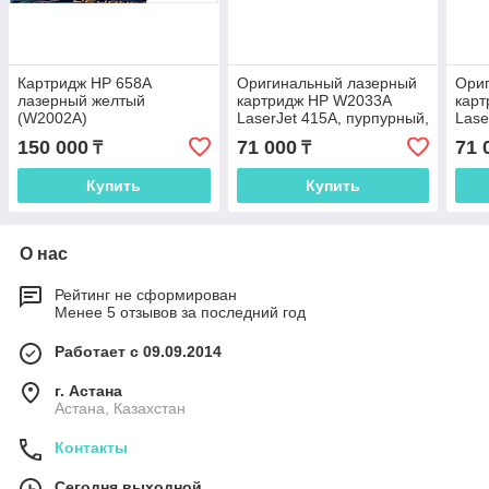
Картридж HP 658A
Оригинальный лазерный
Ори
лазерный желтый
картридж HP W2033A
кар
(W2002A)
LaserJet 415A, пурпурный,
Lase
2100 стр.
2100
150 000
71 000
71 
₸
₸
Купить
Купить
О нас
Рейтинг не сформирован
Менее 5 отзывов за последний год
Работает с 09.09.2014
г. Астана
Астана, Казахстан
Контакты
Сегодня выходной