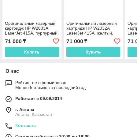
Оригинальный лазерный
Оригинальный лазерный
Ори
картридж HP W2033A
картридж HP W2032A
кар
LaserJet 415A, пурпурный,
LaserJet 415A, желтый,
Lase
2100 стр.
2100 стр.
2100
71 000
71 000
71 
₸
₸
Купить
Купить
О нас
Рейтинг не сформирован
Менее 5 отзывов за последний год
Работает с 09.09.2014
г. Астана
Астана, Казахстан
Контакты
Сегодня работает с 10:00 до 16:00