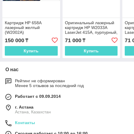
Картридж HP 658A
Оригинальный лазерный
Ори
лазерный желтый
картридж HP W2033A
кар
(W2002A)
LaserJet 415A, пурпурный,
Lase
2100 стр.
2100
150 000
71 000
71 
₸
₸
Купить
Купить
О нас
Рейтинг не сформирован
Менее 5 отзывов за последний год
Работает с 09.09.2014
г. Астана
Астана, Казахстан
Контакты
Сегодня работает с 10:00 до 16:00