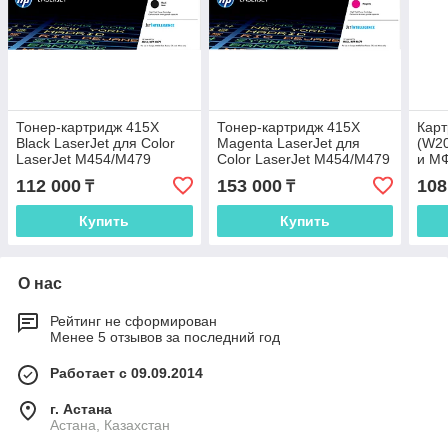
Тонер-картридж 415X
Тонер-картридж 415X
Карт
Black LaserJet для Color
Magenta LaserJet для
(W20
LaserJet M454/M479
Color LaserJet M454/M479
и МФ
Ente
112 000
153 000
108
₸
₸
чер
Купить
Купить
О нас
Рейтинг не сформирован
Менее 5 отзывов за последний год
Работает с 09.09.2014
г. Астана
Астана, Казахстан