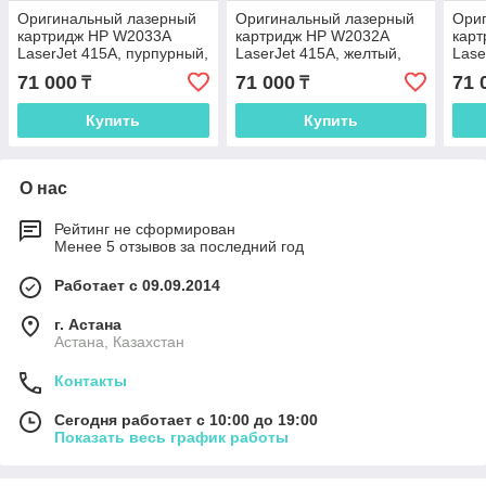
Оригинальный лазерный
Оригинальный лазерный
Ори
картридж HP W2033A
картридж HP W2032A
кар
LaserJet 415A, пурпурный,
LaserJet 415A, желтый,
Lase
2100 стр.
2100 стр.
2100
71 000
71 000
71 
₸
₸
Купить
Купить
О нас
Рейтинг не сформирован
Менее 5 отзывов за последний год
Работает с 09.09.2014
г. Астана
Астана, Казахстан
Контакты
Сегодня работает с 10:00 до 19:00
Показать весь график работы