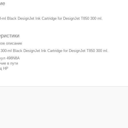
ие
-ml Black DesignJet Ink Cartridge for DesignJet T850 300 ml.
еристики
кое описание
300-ml Black DesignJet Ink Cartridge for DesignJet T850 300 ml.
кул 498N8A
чие в пути
нд HP