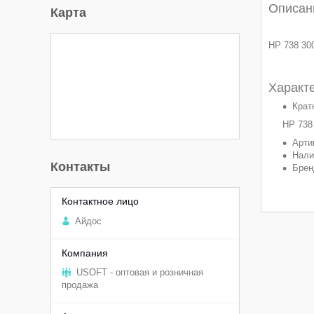
Описан
Карта
HP 738 300
Характ
Крат
HP 738 
Арти
Нали
Контакты
Бре
Aйдоc
USOFT - оптовая и розничная
продажа