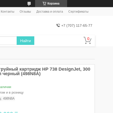
Корзина
Контакты
Отзывы
Доставка и оплата
Сертификаты
+7 (707) 117-65-77
Найти
труйный картридж HP 738 DesignJet, 300
л черный (498N8A)
наличии
том и в розницу
д:
498N8A