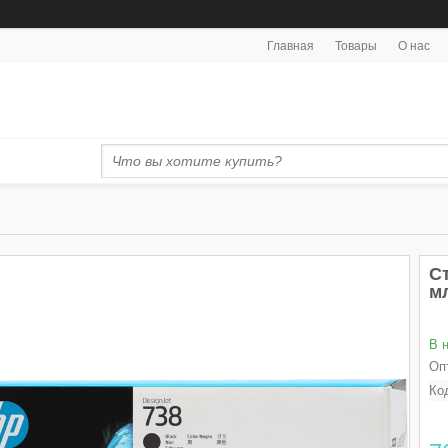
Главная
Товары
О нас
С
м
В 
Оп
Ко