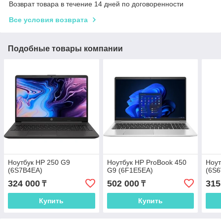
Возврат товара в течение 14 дней по договоренности
Все условия возврата
Подобные товары компании
Ноутбук HP 250 G9
Ноутбук HP ProBook 450
Ноут
(6S7B4EA)
G9 (6F1E5EA)
(6S
324 000
502 000
315
₸
₸
Купить
Купить