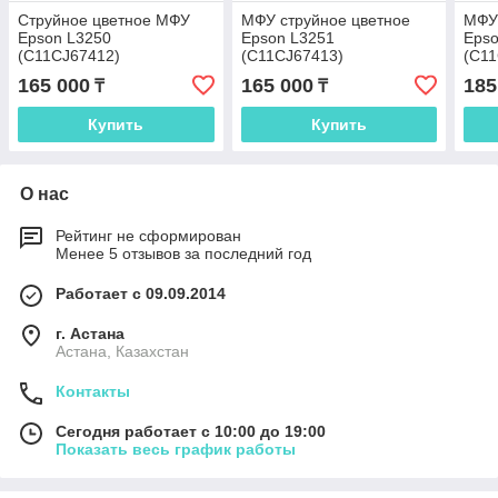
Струйное цветное МФУ
МФУ струйное цветное
МФУ 
Epson L3250
Epson L3251
Epso
(C11CJ67412)
(C11CJ67413)
(C11
165 000
165 000
185
₸
₸
Купить
Купить
О нас
Рейтинг не сформирован
Менее 5 отзывов за последний год
Работает с 09.09.2014
г. Астана
Астана, Казахстан
Контакты
Сегодня работает с 10:00 до 19:00
Показать весь график работы