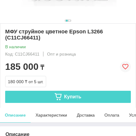
МФУ струйное цветное Epson L3266
(C11CJ66411)
В наличии
Код: C11CJ66411
Опт и розница
185 000
₸
180 000 ₸
от 5 шт.
Купить
Описание
Характеристики
Доставка
Оплата
Усл
Описание