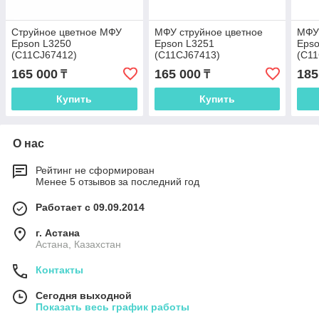
Струйное цветное МФУ
МФУ струйное цветное
МФУ 
Epson L3250
Epson L3251
Epso
(C11CJ67412)
(C11CJ67413)
(C11
165 000
165 000
185
₸
₸
Купить
Купить
О нас
Рейтинг не сформирован
Менее 5 отзывов за последний год
Работает с 09.09.2014
г. Астана
Астана, Казахстан
Контакты
Сегодня выходной
Показать весь график работы