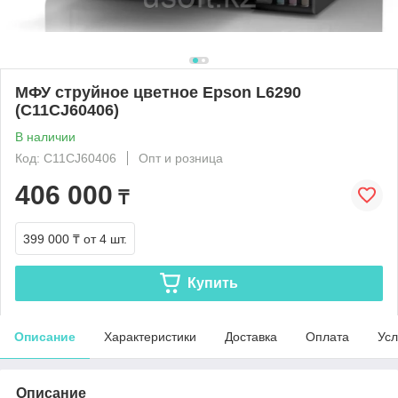
МФУ струйное цветное Epson L6290
(C11CJ60406)
В наличии
Код: C11CJ60406
Опт и розница
406 000
₸
399 000 ₸
от 4 шт.
Купить
Описание
Характеристики
Доставка
Оплата
Усл
Описание