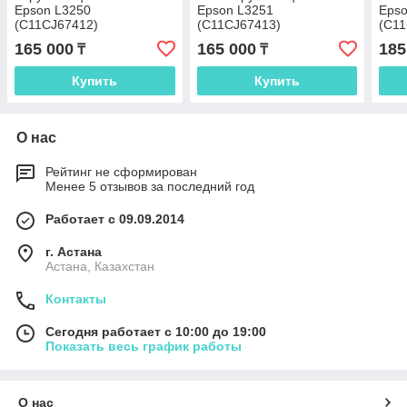
Epson L3250
Epson L3251
Epso
(C11CJ67412)
(C11CJ67413)
(C11
165 000
165 000
185
₸
₸
Купить
Купить
О нас
Рейтинг не сформирован
Менее 5 отзывов за последний год
Работает с 09.09.2014
г. Астана
Астана, Казахстан
Контакты
Сегодня работает с 10:00 до 19:00
Показать весь график работы
О нас