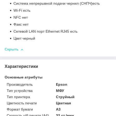
Система непрерывной подачи чернил (СНПЧ)есть
Wi-Fi есть
NFC нет
Факс нет
Сетевой LAN порт Ethernet RJ45 есть
Цвет черный
Скрыть
Характеристики
Основные атрибуты
Производитель
Epson
Тип устройства
МФУ
Тип принтера
Струйный
Цветность печати
Цветная
Формат бумаги
А3
Скорость ч/б печати (A4)
32 ст./мин