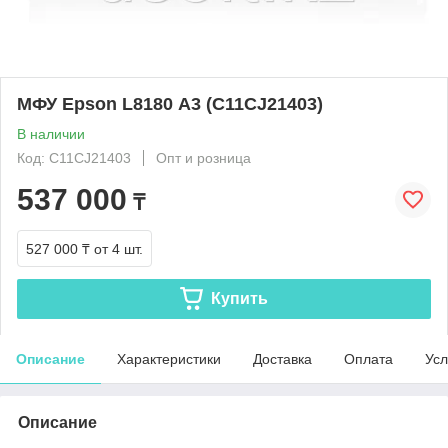
МФУ Epson L8180 А3 (C11CJ21403)
В наличии
Код: C11CJ21403
Опт и розница
537 000
₸
527 000 ₸
от 4 шт.
Купить
Описание
Характеристики
Доставка
Оплата
Усл
Описание