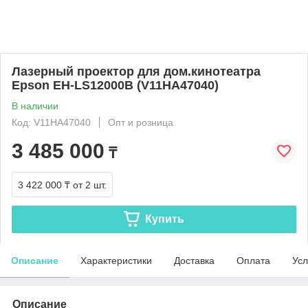
Лазерный проектор для дом.кинотеатра
Epson EH-LS12000B (V11HA47040)
В наличии
Код: V11HA47040
Опт и розница
3 485 000
₸
3 422 000 ₸
от 2 шт.
Купить
Описание
Характеристики
Доставка
Оплата
Усл
Описание