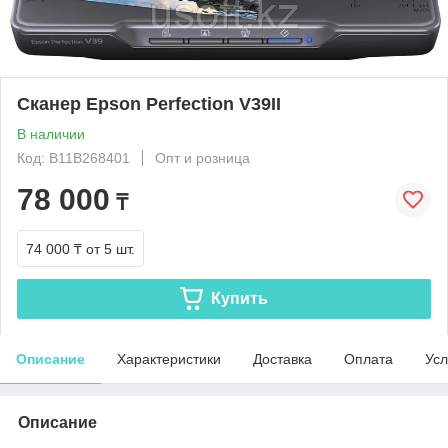
Сканер Epson Perfection V39II
В наличии
Код: B11B268401
Опт и розница
78 000
₸
74 000 ₸
от 5 шт.
Купить
Описание
Характеристики
Доставка
Оплата
Усл
Описание