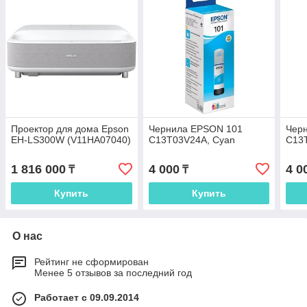
Проектор для дома Epson
Чернила EPSON 101
Чер
EH-LS300W (V11HA07040)
C13T03V24A, Cyan
C13T
1 816 000
4 000
4 0
₸
₸
Купить
Купить
О нас
Рейтинг не сформирован
Менее 5 отзывов за последний год
Работает с 09.09.2014