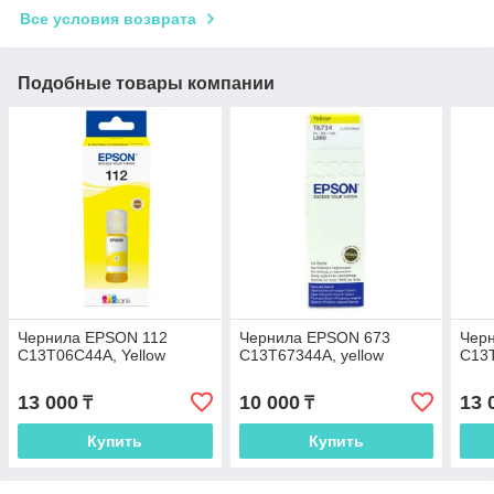
Все условия возврата
Подобные товары компании
Чернила EPSON 112
Чернила EPSON 673
Чер
C13T06C44A, Yellow
C13T67344A, yellow
C13T
13 000
10 000
13 
₸
₸
Купить
Купить