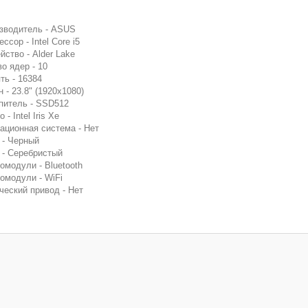
зводитель - ASUS
ссор - Intel Core i5
йство - Alder Lake
во ядер - 10
ть - 16384
 - 23.8" (1920x1080)
питель - SSD512
 - Intel Iris Xe
ационная система - Нет
 - Черный
 - Серебристый
омодули - Bluetooth
омодули - WiFi
ческий привод - Нет