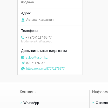
продажа
Астана, Казахстан
+7 (707) 117-65-77
Мобильный, WhatsApp
sales@usoft.kz
87071176577
https://wa.me/87071176577
Контакты
Информ
WhatsApp
О комп