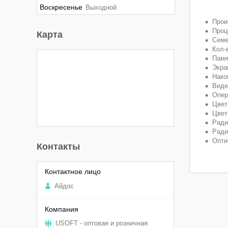
Воскресенье
Выходной
Прои
Проце
Карта
Семе
Кол-
Памя
Экран
Нако
Видео
Опер
Цвет
Цвет
Ради
Ради
Опти
Контакты
Aйдоc
USOFT - оптовая и розничная