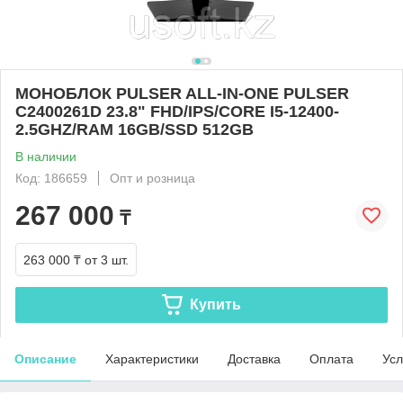
МОНОБЛОК PULSER ALL-IN-ONE PULSER
C2400261D 23.8" FHD/IPS/CORE I5-12400-
2.5GHZ/RAM 16GB/SSD 512GB
В наличии
Код: 186659
Опт и розница
267 000
₸
263 000 ₸
от 3 шт.
Купить
Описание
Характеристики
Доставка
Оплата
Усл