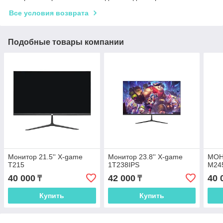
Все условия возврата
Подобные товары компании
Монитор 21.5'' X-game
Монитор 23.8'' X-game
МОН
T215
1T238IPS
M24
40 000
42 000
40 
₸
₸
Купить
Купить