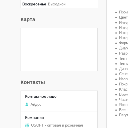
Воскресенье
Выходной
Прои
Цвет
Карта
Инте
Инте
Инте
Инте
Форм
Диаг
Разр
Тип 
Тип 
Дина
Сенс
Изог
Контакты
Покр
Клас
Врем
Част
Aйдоc
Ярко
Вес -
Регу
USOFT - оптовая и розничная