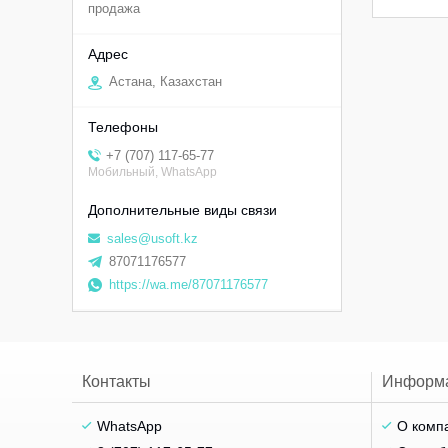
продажа
Астана, Казахстан
+7 (707) 117-65-77
Мобильный, WhatsApp
sales@usoft.kz
87071176577
https://wa.me/87071176577
Контакты
Информ
WhatsApp
О комп