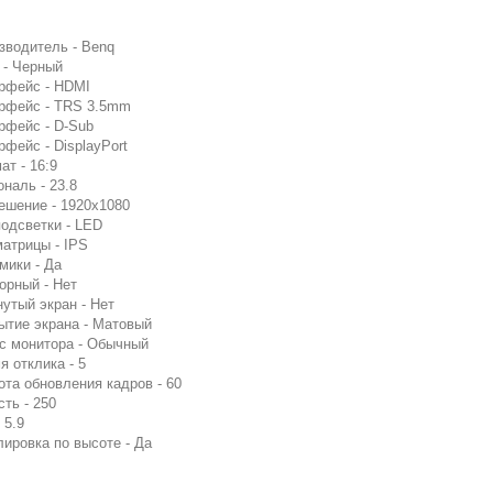
зводитель - Benq
 - Черный
рфейс - HDMI
рфейс - TRS 3.5mm
рфейс - D-Sub
рфейс - DisplayPort
ат - 16:9
ональ - 23.8
ешение - 1920x1080
подсветки - LED
матрицы - IPS
мики - Да
орный - Нет
нутый экран - Нет
ытие экрана - Матовый
с монитора - Обычный
я отклика - 5
ота обновления кадров - 60
сть - 250
 5.9
лировка по высоте - Да