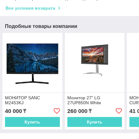
Все условия возврата
Подобные товары компании
МОНИТОР SANC
Монитор 27" LG
МОН
M2453KJ
27UP850N White
CUR
40 000
260 000
41 
₸
₸
Купить
Купить