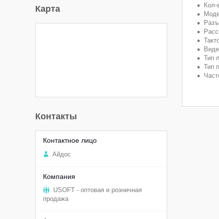
Кол-
Карта
Модел
Разъ
Расс
Такто
Виде
Тип 
Тип 
Часто
Контакты
Aйдоc
USOFT - оптовая и розничная
продажа