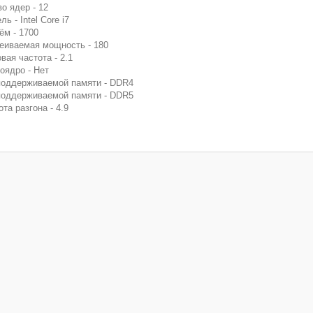
во ядер - 12
ь - Intel Core i7
ём - 1700
еиваемая мощность - 180
вая частота - 2.1
оядро - Нет
поддерживаемой памяти - DDR4
поддерживаемой памяти - DDR5
та разгона - 4.9