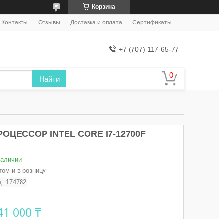
Корзина
Контакты
Отзывы
Доставка и оплата
Сертификаты
+7 (707) 117-65-77
Найти
РОЦЕССОР INTEL СORE I7-12700F
наличии
том и в розницу
д:
174782
41 000 ₸