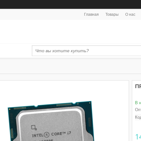
Главная
Товары
О нас
П
В 
Оп
Ко
1