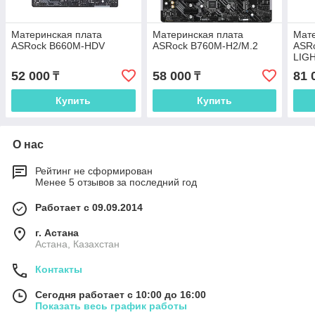
Материнская плата
Материнская плата
Мате
ASRock B660M-HDV
ASRock B760M-H2/M.2
ASR
LIG
52 000
58 000
81 
₸
₸
Купить
Купить
О нас
Рейтинг не сформирован
Менее 5 отзывов за последний год
Работает с 09.09.2014
г. Астана
Астана, Казахстан
Контакты
Сегодня работает с 10:00 до 16:00
Показать весь график работы