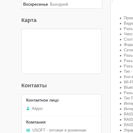
Воскресенье
Выходной
Прои
Карта
Виде
Разъ
Чипс
Слот
Форм
Сете
Разъ
Разъ
Разъ
Тип 
Кол-
WI-FI
Контакты
Bluet
Разъ
Тип 
Инте
Aйдоc
Инте
RAID
RAID
RAID
USOFT - оптовая и розничная
Упра