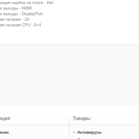
кация ошибок на плате - Нет
о выходы - HDMI
о выходы - DisplayPort
ем питания - 24
ем питания CPU - 8+4
ация
Товары
ании
Антивирусы