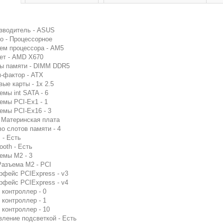
зводитель - ASUS
о - Процессорное
ем процессора - AM5
ет - AMD X670
ы памяти - DIMM DDR5
-фактор - ATX
вые карты - 1x 2.5
емы int SATA - 6
емы PCI-Ex1 - 1
емы PCI-Ex16 - 3
- Материнская плата
во слотов памяти - 4
 - Есть
ooth - Есть
емы M2 - 3
Разъема M2 - PCI
рфейс PCIExpress - v3
рфейс PCIExpress - v4
 контроллер - 0
 контроллер - 1
 контроллер - 10
вление подсветкой - Есть