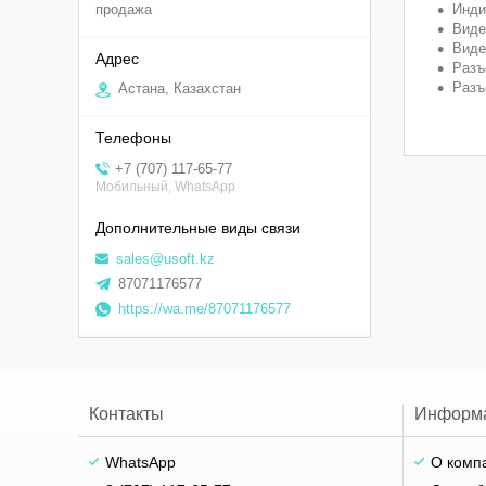
продажа
Инди
Виде
Виде
Разъ
Разъ
Астана, Казахстан
+7 (707) 117-65-77
Мобильный, WhatsApp
sales@usoft.kz
87071176577
https://wa.me/87071176577
Контакты
Информ
WhatsApp
О комп