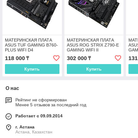
МАТЕРИНСКАЯ ПЛАТА
МАТЕРИНСКАЯ ПЛАТА
МАТ
ASUS TUF GAMING B760-
ASUS ROG STRIX Z790-E
ASU
PLUS WIFI D4
GAMING WIFI II
GAM
118 000
302 000
131
₸
₸
Купить
Купить
О нас
Рейтинг не сформирован
Менее 5 отзывов за последний год
Работает с 09.09.2014
г. Астана
Астана, Казахстан