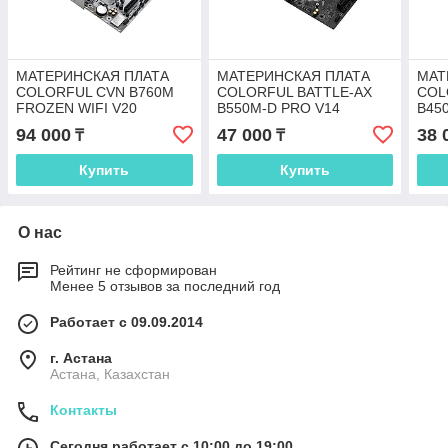
МАТЕРИНСКАЯ ПЛАТА
МАТЕРИНСКАЯ ПЛАТА
МАТ
COLORFUL CVN B760M
COLORFUL BATTLE-AX
COL
FROZEN WIFI V20
B550M-D PRO V14
B45
94 000
47 000
38 
₸
₸
Купить
Купить
О нас
Рейтинг не сформирован
Менее 5 отзывов за последний год
Работает с 09.09.2014
г. Астана
Астана, Казахстан
Контакты
Сегодня работает с 10:00 до 19:00