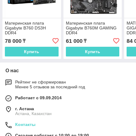
Материнская плата
Материнская плата
МАТ
Gigabyte B760 DS3H
Gigabyte B760M GAMING
GIG
DDR4
DDR4
DDR
78 000
61 000
84 
₸
₸
Купить
Купить
О нас
Рейтинг не сформирован
Менее 5 отзывов за последний год
Работает с 09.09.2014
г. Астана
Астана, Казахстан
Контакты
Сегодня работает с 10:00 до 19:00