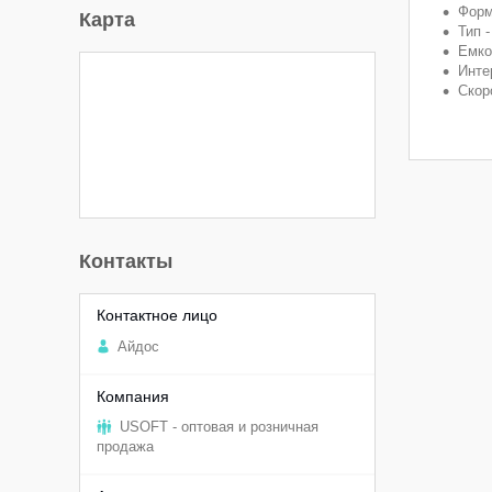
Форм
Карта
Тип 
Емко
Инте
Скор
Контакты
Aйдоc
USOFT - оптовая и розничная
продажа