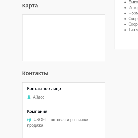
Емко
Карта
Инте
Форм
Скор
Скор
Тип 
Контакты
Aйдоc
USOFT - оптовая и розничная
продажа