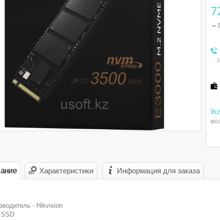
7
во
ание
Характеристики
Информация для заказа
зводитель - Hikvision
- SSD