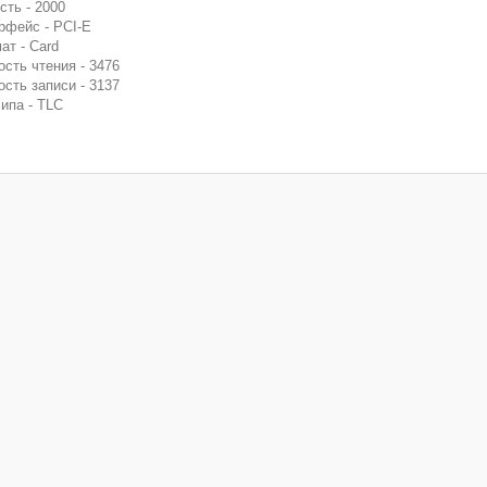
сть - 2000
рфейс - PCI-E
ат - Card
ость чтения - 3476
ость записи - 3137
чипа - TLC