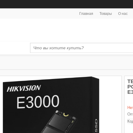
Главная
Товары
О нас
Т
P
E
Не
Оп
Ко