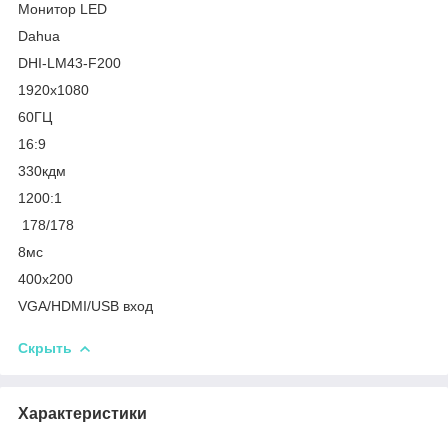
Монитор LED
Dahua
DHI-LM43-F200
1920х1080
60ГЦ
16:9
330кдм
1200:1
178/178
8мс
400х200
VGA/HDMI/USB вход
Скрыть
Характеристики