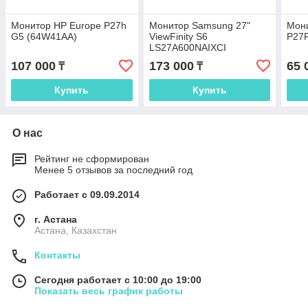
Монитор HP Europe P27h
Монитор Samsung 27"
Мони
G5 (64W41AA)
ViewFinity S6
P27
LS27A600NAIXCI
107 000
173 000
65 
₸
₸
Купить
Купить
О нас
Рейтинг не сформирован
Менее 5 отзывов за последний год
Работает с 09.09.2014
г. Астана
Астана, Казахстан
Контакты
Сегодня работает с 10:00 до 19:00
Показать весь график работы