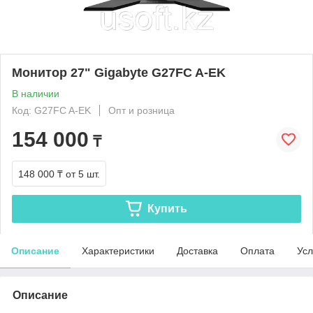
Монитор 27" Gigabyte G27FC A-EK
В наличии
Код: G27FC A-EK
Опт и розница
154 000
₸
148 000 ₸
от 5 шт.
Купить
Описание
Характеристики
Доставка
Оплата
Усл
Описание