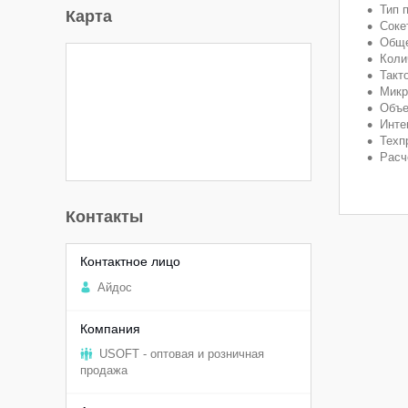
Тип 
Карта
Соке
Обще
Коли
Такто
Микр
Объе
Инте
Техп
Расч
Контакты
Aйдоc
USOFT - оптовая и розничная
продажа