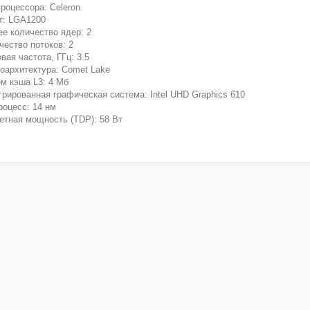
процессора: Celeron
т: LGA1200
е количество ядер: 2
чество потоков: 2
вая частота, ГГц: 3.5
оархитектура: Comet Lake
м кэша L3: 4 Мб
грированная графическая система: Intel UHD Graphics 610
роцесс: 14 нм
етная мощность (TDP): 58 Вт