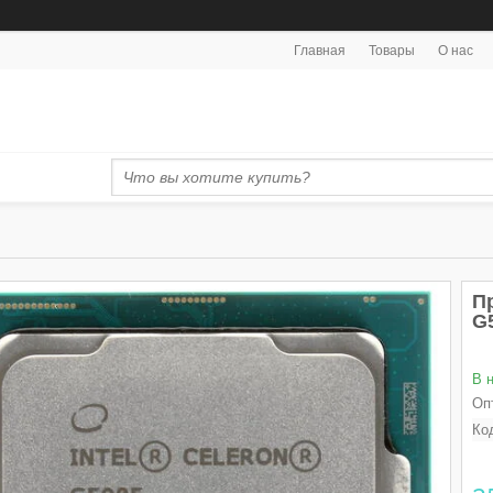
Главная
Товары
О нас
Пр
G
В 
Оп
Ко