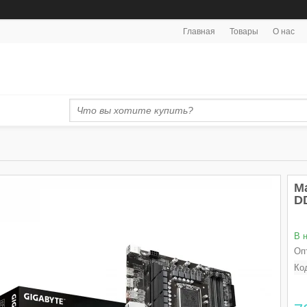
Главная
Товары
О нас
М
D
В 
Оп
Ко