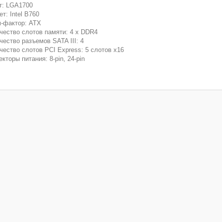
т: LGA1700
т: Intel B760
-фактор: ATX
чество слотов памяти: 4 x DDR4
чество разъемов SATA III: 4
чество слотов PCI Express: 5 слотов x16
кторы питания: 8-pin, 24-pin