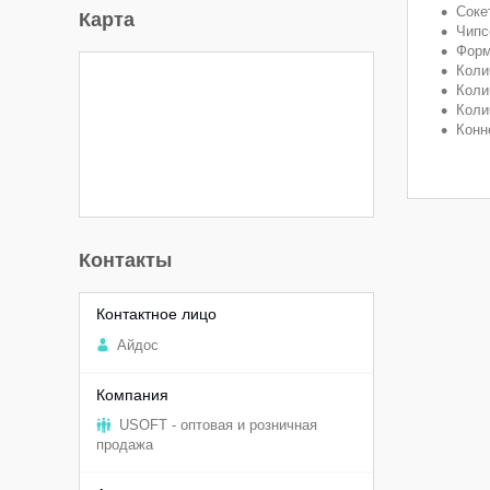
Соке
Карта
Чипсе
Форм
Коли
Коли
Коли
Конне
Контакты
Aйдоc
USOFT - оптовая и розничная
продажа