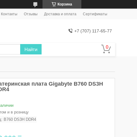
Корзина
Контакты
Отзывы
Доставка и оплата
Сертификаты
+7 (707) 117-65-77
Найти
атеринская плата Gigabyte B760 DS3H
DR4
наличии
том и в розницу
д:
B760 DS3H DDR4