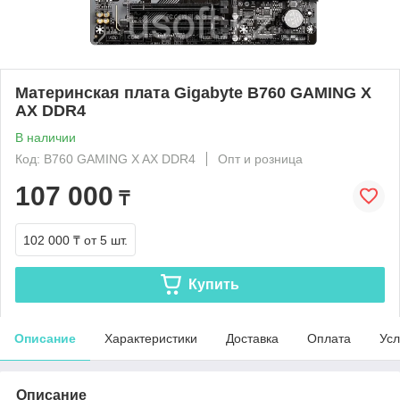
Материнская плата Gigabyte B760 GAMING X
AX DDR4
В наличии
Код: B760 GAMING X AX DDR4
Опт и розница
107 000
₸
102 000 ₸
от 5 шт.
Купить
Описание
Характеристики
Доставка
Оплата
Усл
Описание