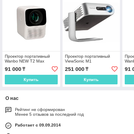
Проектор портативный
Проектор портативный
Прое
Wanbo NEW T2 Max
ViewSonic M1
Wanb
91 000
251 000
91 
₸
₸
Купить
Купить
О нас
Рейтинг не сформирован
Менее 5 отзывов за последний год
Работает с 09.09.2014