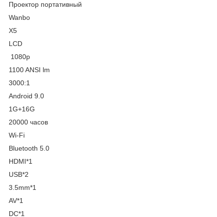
Проектор портативный
Wanbo
X5
LCD
1080p
1100 ANSI lm
3000:1
Android 9.0
1G+16G
20000 часов
Wi-Fi
Bluetooth 5.0
HDMI*1
USB*2
3.5mm*1
AV*1
DC*1