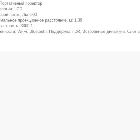
 Портативный проектор
ология: LCD
овой поток, Лм: 900
мальное проекционное расстояние, м: 1.39
растность: 3000:1
енности: Wi-Fi, Bluetooth, Поддержка HDR, Встроенные динамики, Слот з