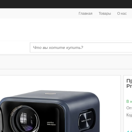
Главная
Товары
О нас
П
P
В 
Оп
Ко