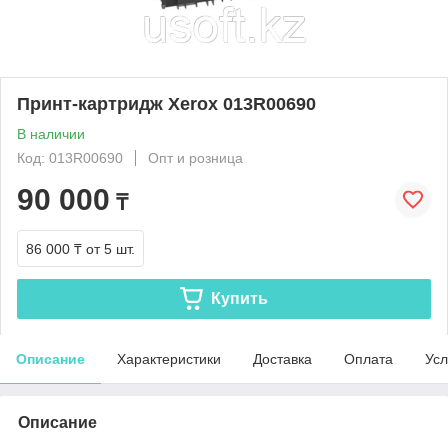
Принт-картридж Xerox 013R00690
В наличии
Код: 013R00690
Опт и розница
90 000
₸
86 000 ₸
от 5 шт.
Купить
Описание
Характеристики
Доставка
Оплата
Усл
Описание