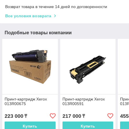
Возврат товара в течение 14 дней по договоренности
Все условия возврата
Подобные товары компании
Принт-картридж Xerox
Принт-картридж Xerox
Прин
013R00675
013R00591
013
223 000
217 000
455
₸
₸
Купить
Купить