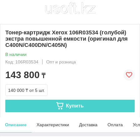
Тонер-картридж Xerox 106R03534 (голубой)
экстра повышенной емкости (оригинал для
C400N/C400DN/C405N)
В наличии
Код: 106R03534
Опт и розница
143 800
₸
140 000 ₸
от 5 шт.
Купить
Описание
Характеристики
Доставка
Оплата
Усл