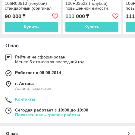
106R03510 (голубой)
106R03522 (голубой)
106R
стандартный (оригинал
повышенной емкости
пов
для C400, C405N,
(оригинал для
(ори
90 000
111 000
111
₸
₸
C405DN)
C400N/C400DN/C405N/C400DN)
C40
Купить
Купить
О нас
Рейтинг не сформирован
Менее 5 отзывов за последний год
Работает с 09.09.2014
г. Астана
Астана, Казахстан
Контакты
Сегодня работает с 10:00 до 19:00
Показать весь график работы
О нас