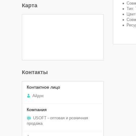
Совм
Карта
Тип:
Цвет
Совм
Ресу
Контакты
Aйдоc
USOFT - оптовая и розничная
продажа