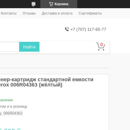
Корзина
Контакты
Отзывы
Доставка и оплата
Сертификаты
+7 (707) 117-65-77
Найти
онер-картридж стандартной емкости
erox 006R04363 (жёлтый)
наличии
том и в розницу
д:
006R04363