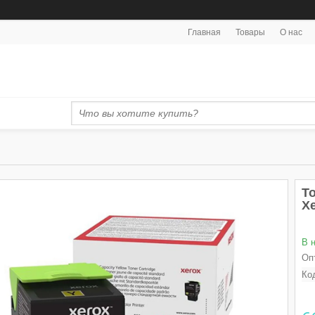
Главная
Товары
О нас
Т
X
В 
Оп
Ко