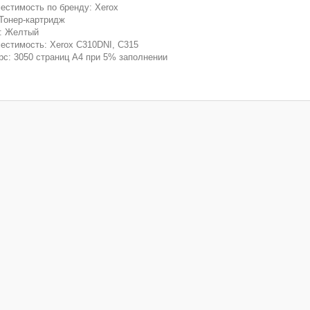
естимость по бренду: Xerox
 Тонер-картридж
: Желтый
естимость: Xerox C310DNI, C315
рс: 3050 страниц А4 при 5% заполнении