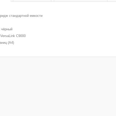
тридж стандартной емкости
 чёрный
 VersaLink C9000
аниц (A4)