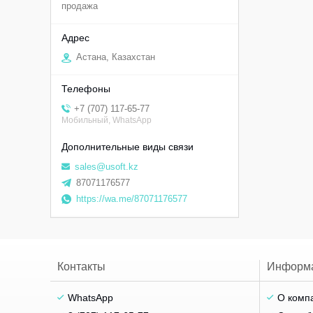
продажа
Астана, Казахстан
+7 (707) 117-65-77
Мобильный, WhatsApp
sales@usoft.kz
87071176577
https://wa.me/87071176577
Контакты
Информ
WhatsApp
О комп